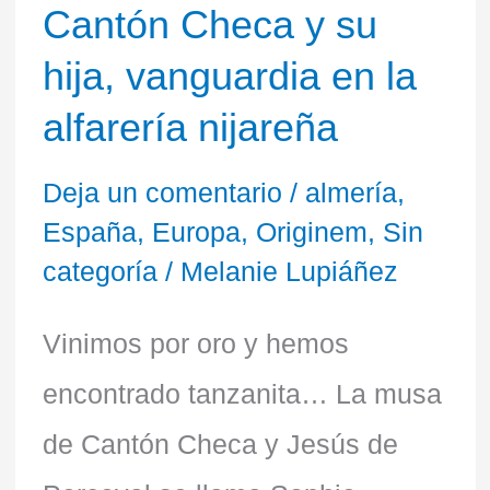
hija,
Cantón Checa y su
vanguardia
hija, vanguardia en la
en
alfarería nijareña
la
Deja un comentario
/
almería
,
alfarería
España
,
Europa
,
Originem
,
Sin
nijareña
categoría
/
Melanie Lupiáñez
Vinimos por oro y hemos
encontrado tanzanita… La musa
de Cantón Checa y Jesús de