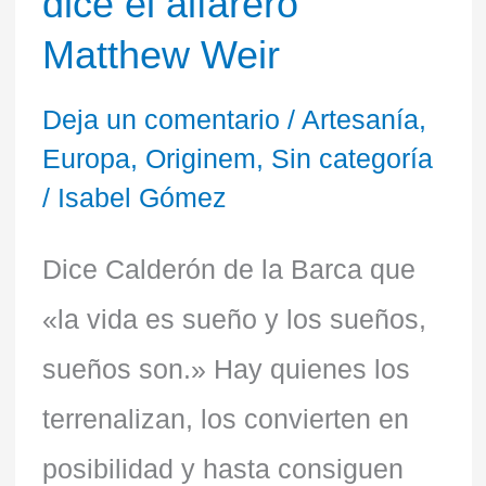
dice el alfarero
moderno
Matthew Weir
es
el
Deja un comentario
/
Artesanía
,
Europa
,
Originem
,
Sin categoría
más
/
Isabel Gómez
antiguo»,
dice
Dice Calderón de la Barca que
el
«la vida es sueño y los sueños,
alfarero
sueños son.» Hay quienes los
Matthew
terrenalizan, los convierten en
Weir
posibilidad y hasta consiguen