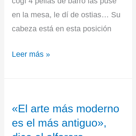
cogí 4 pellas de barro las puse
en la mesa, le dí de ostias… Su
cabeza está en esta posición
Leer más »
«El
«El arte más moderno
arte
es el más antiguo»,
más