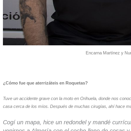
Encarna Martínez y Nuno
¿Cómo fue que aterrizáteis en Roquetas?
Tuve un accidente grave con la moto en Orihuela, donde nos conoci
casa cerca de los míos. Después de muchas cirugías,
ahí hace mu
Cogí un mapa, hice un redondel y mandé currícul
venirnos a Almería con el coche lleno de cosas y 