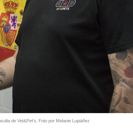
ulta de Vet&Pet’s. Foto por Melanie Lupiáñez