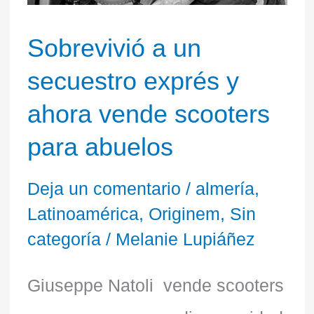
scooters
Sobrevivió a un
para
secuestro exprés y
abuelos
ahora vende scooters
para abuelos
Deja un comentario
/
almería
,
Latinoamérica
,
Originem
,
Sin
categoría
/
Melanie Lupiáñez
Giuseppe Natoli vende scooters