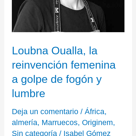
golpe
de
fogón
Loubna Oualla, la
y
reinvención femenina
lumbre
a golpe de fogón y
lumbre
Deja un comentario
/
África
,
almería
,
Marruecos
,
Originem
,
Sin categoría
/
Isabel Gómez