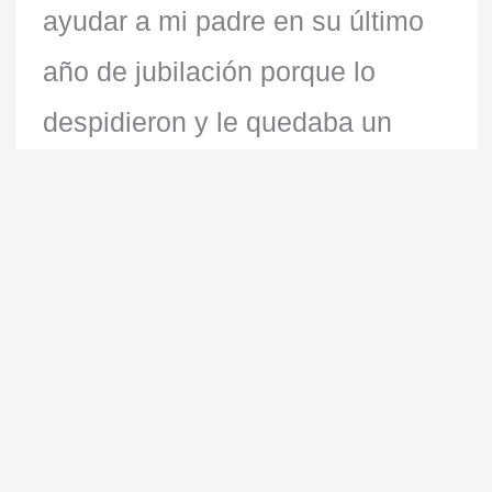
ayudar a mi padre en su último
año de jubilación porque lo
despidieron y le quedaba un
poco por cotizar, por lo que se
puso conmigo de socio. ¿Cómo
te siente como mujer
emprendedora?Después de todo
el sacrificio y todo lo que he
pasado, tanto a nivel personal
como laboral, estoy muy