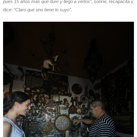
pues 15 años más que dure y llego a verlos”
, sonríe, recapacita y
dice:
“Claro que uno tiene lo suyo”.