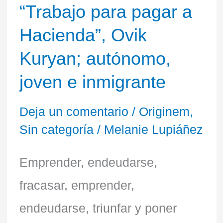
“Trabajo para pagar a
autónomo,
Hacienda”, Ovik
joven
Kuryan; autónomo,
e
joven e inmigrante
inmigrante
Deja un comentario
/
Originem
,
Sin categoría
/
Melanie Lupiáñez
Emprender, endeudarse,
fracasar, emprender,
endeudarse, triunfar y poner