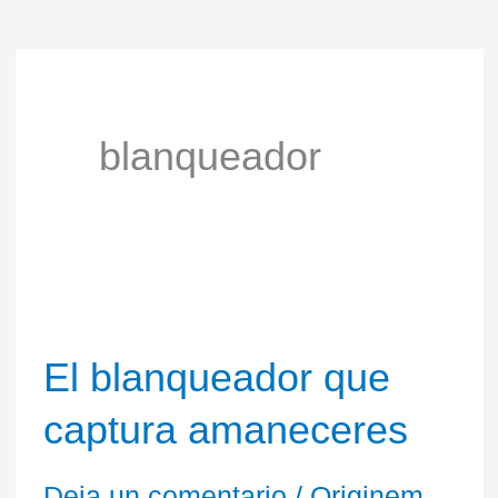
blanqueador
El
El blanqueador que
blanqueador
captura amaneceres
que
captura
Deja un comentario
/
Originem
,