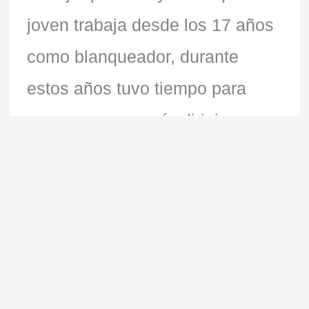
joven trabaja desde los 17 años
como blanqueador, durante
estos años tuvo tiempo para
sopesar que quería dirigir su
propio negocio. Para mí
siempre será el hermano
pequeño de mi amiga Mariyana
aunque ya sea un hombre que
trabaja como un burro. Mis