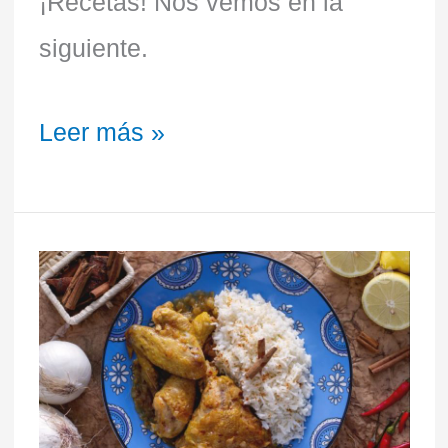
¡Recetas! Nos vemos en la
siguiente.
Leer más »
Pollo
Yassa
–
Senegal