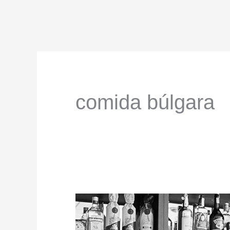
comida búlgara
Los
búlgaros