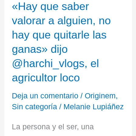
no
«Hay que saber
hay
valorar a alguien, no
que
hay que quitarle las
quitarle
ganas» dijo
las
@harchi_vlogs, el
ganas»
agricultor loco
dijo
Deja un comentario
/
Originem
,
@harchi_vlogs,
Sin categoría
/
Melanie Lupiáñez
el
La persona y el ser, una
agricultor