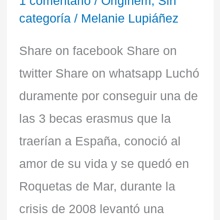
1 comentario
/
Originem
,
Sin
de
categoría
/
Melanie Lupiáñez
Mar
Share on facebook Share on
twitter Share on whatsapp Luchó
duramente por conseguir una de
las 3 becas erasmus que la
traerían a España, conoció al
amor de su vida y se quedó en
Roquetas de Mar, durante la
crisis de 2008 levantó una