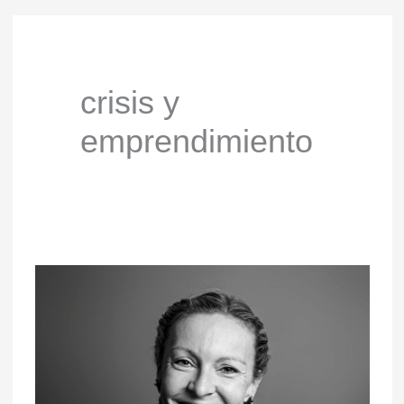
crisis y
emprendimiento
Enseñar
inglés
a